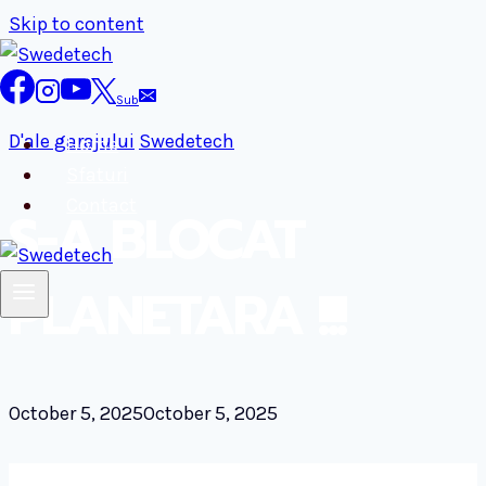
Skip to content
Sub
D'ale garajului
Swedetech
Home
Sfaturi
Contact
S-A BLOCAT
PLANETARA !!!
October 5, 2025
October 5, 2025