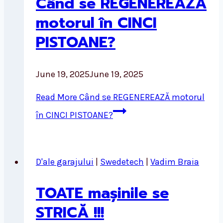
Când se REGENEREAZĂ
motorul în CINCI
PISTOANE?
June 19, 2025
June 19, 2025
Read More
Când se REGENEREAZĂ motorul
în CINCI PISTOANE?
D'ale garajului
|
Swedetech
|
Vadim Braia
TOATE mașinile se
STRICĂ !!!