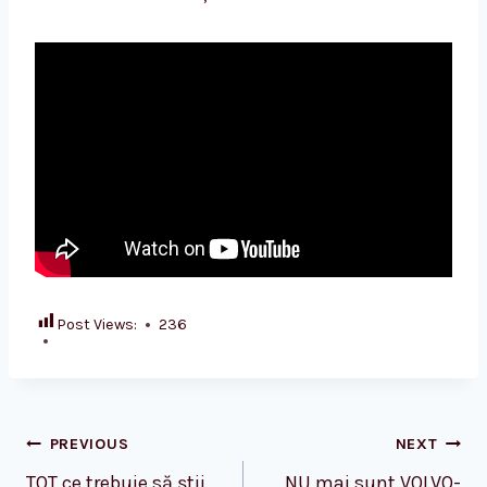
Post Views:
236
Post
PREVIOUS
NEXT
TOT ce trebuie să știi
NU mai sunt VOLVO-