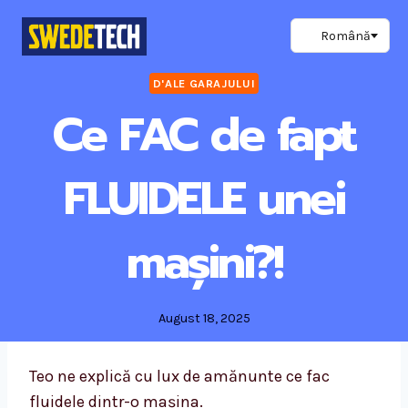
Skip
to
content
D'ALE GARAJULUI
Ce FAC de fapt
FLUIDELE unei
mașini?!
August 18, 2025
Teo ne explică cu lux de amănunte ce fac
fluidele dintr-o mașina.