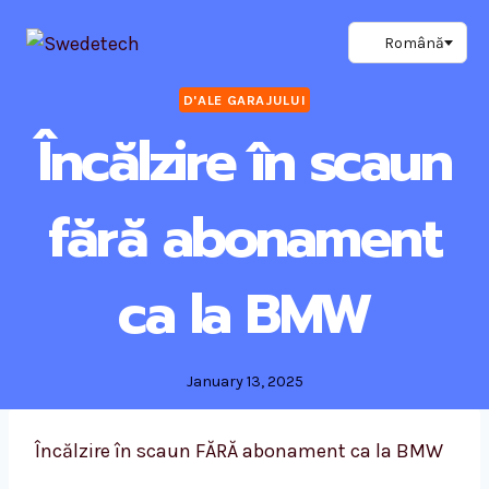
Skip
to
content
D'ALE GARAJULUI
Încălzire în scaun
fără abonament
ca la BMW
January 13, 2025
Încălzire în scaun FĂRĂ abonament ca la BMW