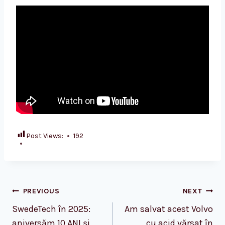
Post Views:
192
Post
PREVIOUS
NEXT
navigation
SwedeTech în 2025:
Am salvat acest Volvo
aniversăm 10 ANI și
cu acid vărsat în