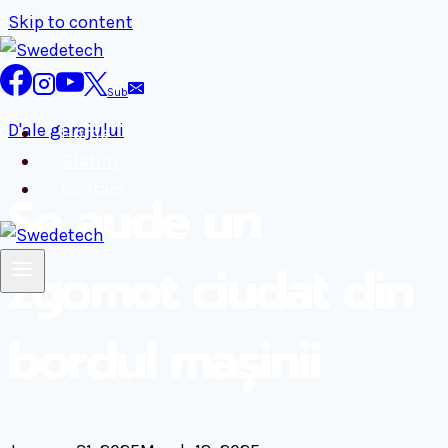
Skip to content
Sub
D'ale garajului
Home
Sfaturi
Contact
Se aude un
zgomot ciudat din
bordul mașinii