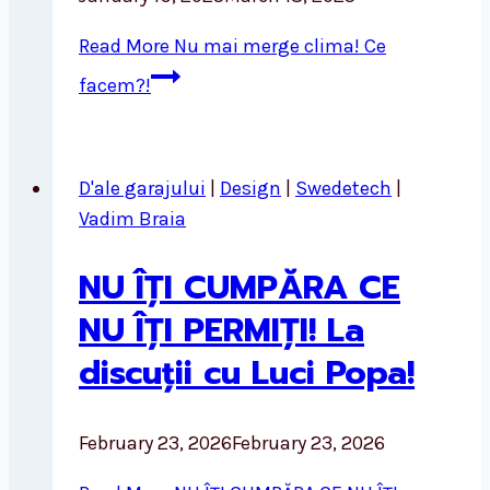
Read More
Nu mai merge clima! Ce
facem?!
D'ale garajului
|
Design
|
Swedetech
|
Vadim Braia
NU ÎȚI CUMPĂRA CE
NU ÎȚI PERMIȚI! La
discuții cu Luci Popa!
February 23, 2026
February 23, 2026