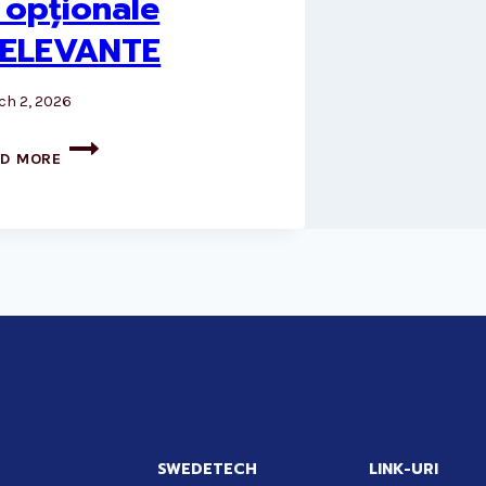
i opționale
RELEVANTE
ch 2, 2026
MAȘINI
AD MORE
VECHI,
NOI
ȘI
OPȚIONALE
IRELEVANTE
SWEDETECH
LINK-URI