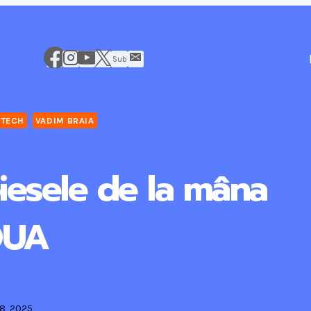
Sub
TECH
VADIM BRAIA
iesele de la mâna
OUA
8, 2025