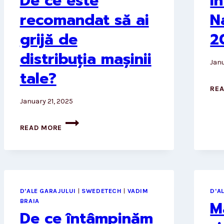
De ce este
Î
recomandat să ai
N
grijă de
2
distribuția mașinii
Janu
tale?
RE
January 21, 2025
DE
READ MORE
CE
ESTE
RECOMANDAT
SĂ
AI
GRIJĂ
D'ALE GARAJULUI
|
SWEDETECH
|
VADIM
D'A
BRAIA
M
DE
De ce întâmpinăm
DISTRIBUȚIA