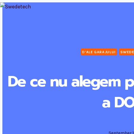
Skip
to
content
D'ALE GARAJULUI
SWEDE
De ce nu alegem p
a D
September 1