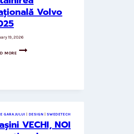
ntâlnirea
ațională Volvo
025
ary 19, 2026
ÎNTÂLNIREA
AD MORE
NAȚIONALĂ
VOLVO
2025
LE GARAJULUI
|
DESIGN
|
SWEDETECH
așini VECHI, NOI