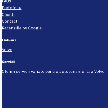
FAQs
Portofoliu
Clienti
Contact
Recenziile pe Google
Link-uri
Volvo
Servicii
Oferim servicii variate pentru autoturismul tău Volvo.