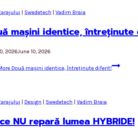
garajului
|
Swedetech
|
Vadim Braia
ă mașini identice, întreținute d
0, 2026
June 10, 2026
More
Două mașini identice, întreținute diferit!
garajului
|
Design
|
Swedetech
|
Vadim Braia
ce NU repară lumea HYBRIDE!