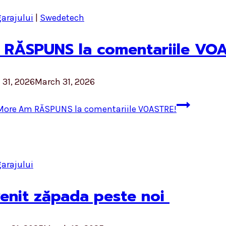
garajului
|
Swedetech
RĂSPUNS la comentariile VOA
 31, 2026
March 31, 2026
More
Am RĂSPUNS la comentariile VOASTRE!
garajului
enit zăpada peste noi