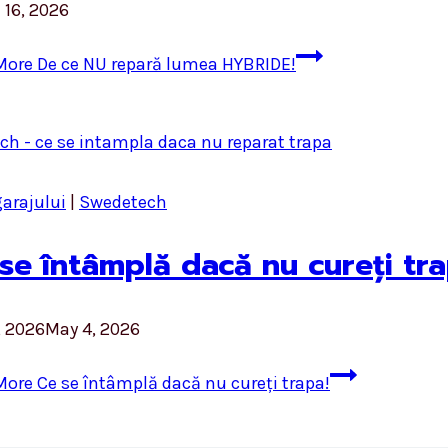
 16, 2026
More
De ce NU repară lumea HYBRIDE!
garajului
|
Swedetech
se întâmplă dacă nu cureți tra
, 2026
May 4, 2026
More
Ce se întâmplă dacă nu cureți trapa!