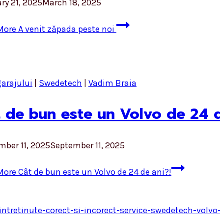
ry 21, 2025
March 18, 2025
More
A venit zăpada peste noi
garajului
|
Swedetech
|
Vadim Braia
 de bun este un Volvo de 24 d
mber 11, 2025
September 11, 2025
More
Cât de bun este un Volvo de 24 de ani?!