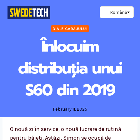
Skip
to
content
D'ALE GARAJULUI
Înlocuim
distribuția unui
S60 din 2019
February 11, 2025
O nouă zi în service, o nouă lucrare de rutină
pentru băieți. Astăzi, Simon se ocupă de