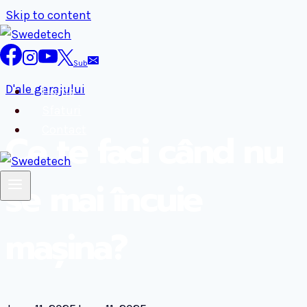
Skip to content
Sub
D'ale garajului
Home
Sfaturi
Contact
Ce te faci când nu
se mai încuie
mașina?