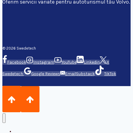
Oferim servicii variate pentru autoturismul tău Volvo.
© 2026 Swedetech
Facebook
Instagram
YouTube
Linkedin
X
Swedetech
Google Reviews
Email
Substack
TikTok
Home