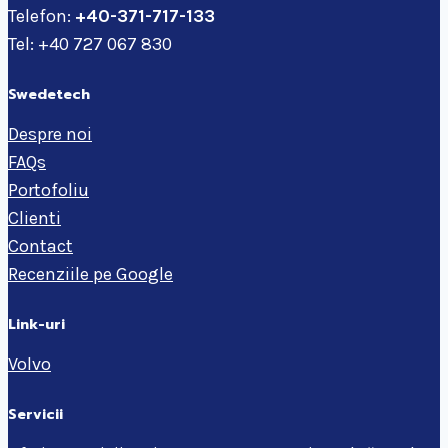
Telefon:
+40-371-717-133
Tel: +40 727 067 830
Swedetech
Despre noi
FAQs
Portofoliu
Clienti
Contact
Recenziile pe Google
Link-uri
Volvo
Servicii