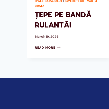
D'ALE GARAJULUI
|
SWEDETECH
|
VADIM
BRAIA
ȚEPE PE BANDĂ
RULANTĂ!
March 19, 2026
ȚEPE
READ MORE
PE
BANDĂ
RULANTĂ!