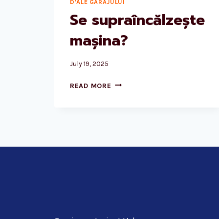
D'ALE GARAJULUI
Se supraîncălzește
mașina?
July 19, 2025
SE
READ MORE
SUPRAÎNCĂLZEȘTE
MAȘINA?