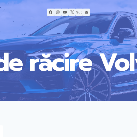
Sub
de răcire Vo