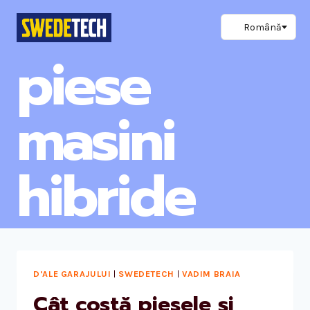
Skip
to
content
piese
masini
hibride
D'ALE GARAJULUI
|
SWEDETECH
|
VADIM BRAIA
Cât costă piesele și