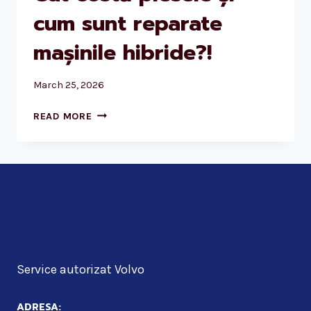
cum sunt reparate
mașinile hibride?!
March 25, 2026
CÂT
READ MORE
COSTĂ
PIESELE
ȘI
CUM
SUNT
REPARATE
MAȘINILE
HIBRIDE?!
Service autorizat Volvo
ADRESA: