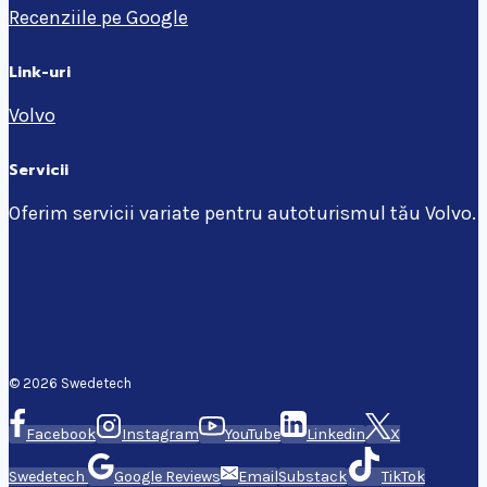
Recenziile pe Google
Link-uri
Volvo
Servicii
Oferim servicii variate pentru autoturismul tău Volvo.
© 2026 Swedetech
Facebook
Instagram
YouTube
Linkedin
X
Swedetech
Google Reviews
Email
Substack
TikTok