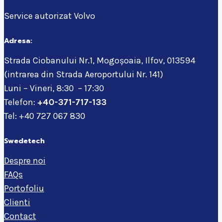
Service autorizat Volvo
Adresa:
Strada Ciobanului Nr.1, Mogoșoaia, Ilfov, 013594
(intrarea din Strada Aeroportului Nr. 141)
Luni – Vineri, 8:30 – 17:30
Telefon:
+40-371-717-133
Tel: +40 727 067 830
Swedetech
Despre noi
FAQs
Portofoliu
Clienti
Contact