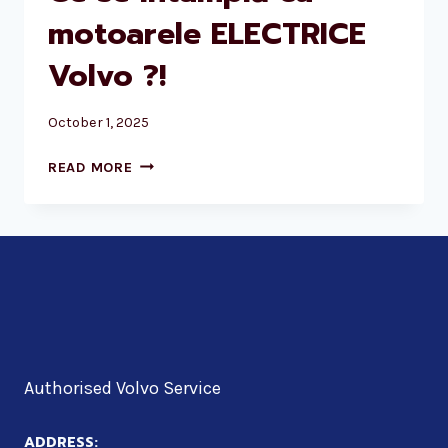
motoarele ELECTRICE
Volvo ?!
October 1, 2025
CE
READ MORE
SE
ÎNTÂMPLĂ
CU
MOTOARELE
ELECTRICE
VOLVO
?!
Authorised Volvo Service
ADDRESS: