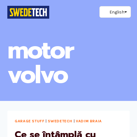
Skip
to
content
motor
volvo
GARAGE STUFF
|
SWEDETECH
|
VADIM BRAIA
Ce se întâmplă cu