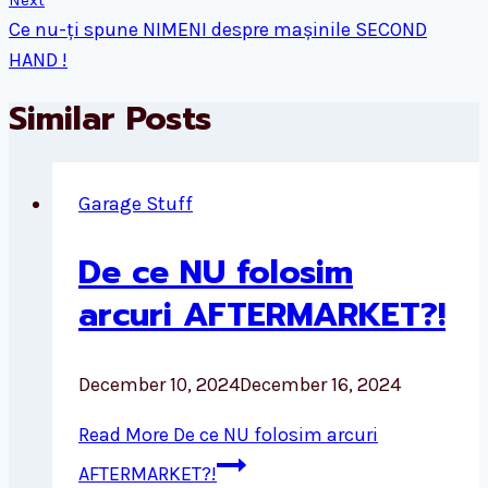
Next
Ce nu-ți spune NIMENI despre mașinile SECOND
HAND !
Similar Posts
Garage Stuff
De ce NU folosim
arcuri AFTERMARKET?!
December 10, 2024
December 16, 2024
Read More
De ce NU folosim arcuri
AFTERMARKET?!