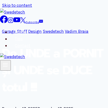
Skip to content
Subscribe
Garage Stuff
Design
Swedetech
Vadim Braia
Home
Tips
Contact
De UNDE a PORNIT
și UNDE se DUCE
totul !!!