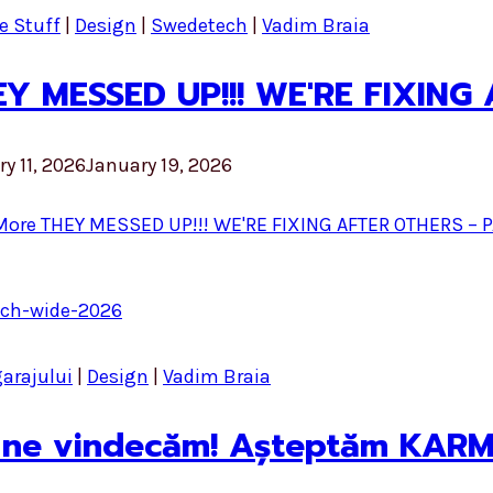
e Stuff
|
Design
|
Swedetech
|
Vadim Braia
Y MESSED UP!!! WE'RE FIXING
y 11, 2026
January 19, 2026
More
THEY MESSED UP!!! WE'RE FIXING AFTER OTHERS – P
garajului
|
Design
|
Vadim Braia
 ne vindecăm! Așteptăm KARM