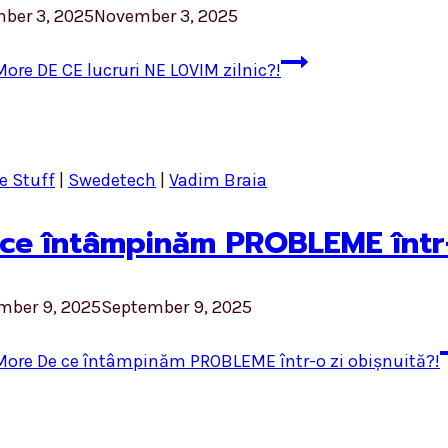
ber 3, 2025
November 3, 2025
More
DE CE lucruri NE LOVIM zilnic?!
e Stuff
|
Swedetech
|
Vadim Braia
ce întâmpinăm PROBLEME într-
mber 9, 2025
September 9, 2025
More
De ce întâmpinăm PROBLEME într-o zi obișnuită?!