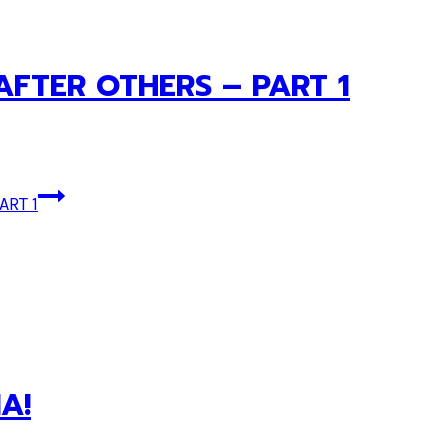
 AFTER OTHERS – PART 1
ART 1
A!