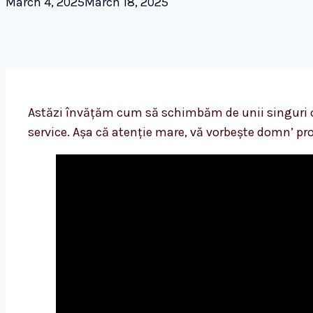
March 4, 2025
March 18, 2025
Astăzi învățăm cum să schimbăm de unii singuri o
service. Așa că atenție mare, vă vorbește domn’ pr