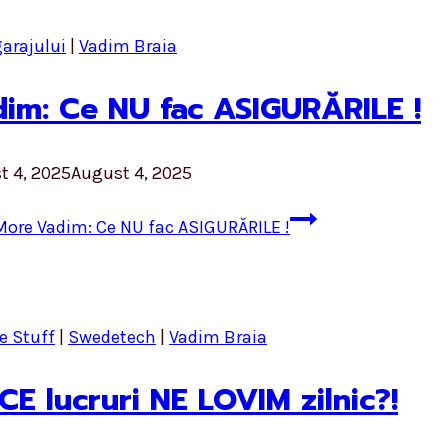
garajului
|
Vadim Braia
im: Ce NU fac ASIGURĂRILE !
t 4, 2025
August 4, 2025
More
Vadim: Ce NU fac ASIGURĂRILE !
e Stuff
|
Swedetech
|
Vadim Braia
CE lucruri NE LOVIM zilnic?!