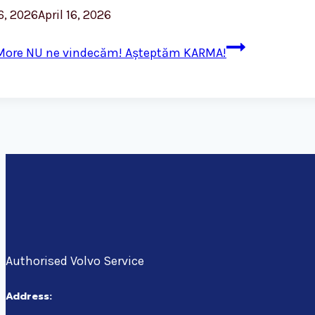
16, 2026
April 16, 2026
More
NU ne vindecăm! Așteptăm KARMA!
Authorised Volvo Service
Address: