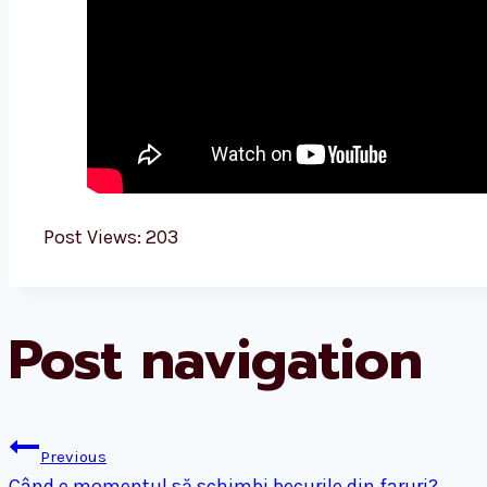
Post Views:
203
Post navigation
Previous
Când e momentul să schimbi becurile din faruri?