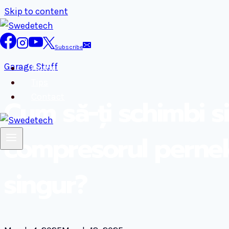
Skip to content
Subscribe
Garage Stuff
Home
Tips
Contact
Cum să-ți schimbi s
compresorul pernel
singur?