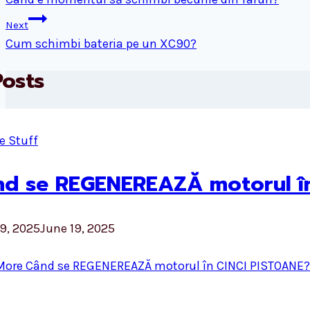
Next
Cum schimbi bateria pe un XC90?
Posts
e Stuff
d se REGENEREAZĂ motorul î
9, 2025
June 19, 2025
More
Când se REGENEREAZĂ motorul în CINCI PISTOANE?