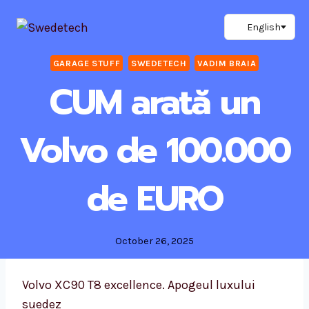
Skip
to
content
GARAGE STUFF
SWEDETECH
VADIM BRAIA
CUM arată un
Volvo de 100.000
de EURO
October 26, 2025
Volvo XC90 T8 excellence. Apogeul luxului
suedez