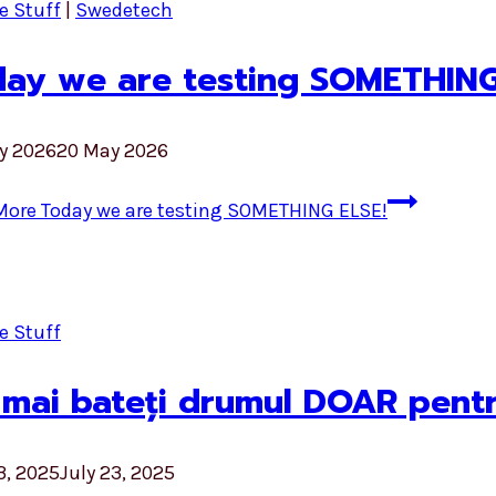
e Stuff
|
Swedetech
ay we are testing SOMETHING
y 2026
20 May 2026
More
Today we are testing SOMETHING ELSE!
e Stuff
mai bateți drumul DOAR pentr
3, 2025
July 23, 2025