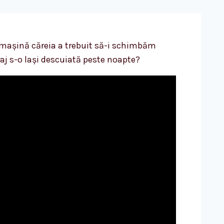
o mașină căreia a trebuit să-i schimbăm
aj s-o lași descuiată peste noapte?