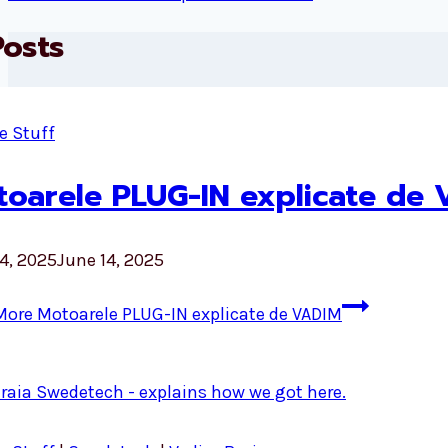
Posts
e Stuff
oarele PLUG-IN explicate de
4, 2025
June 14, 2025
More
Motoarele PLUG-IN explicate de VADIM