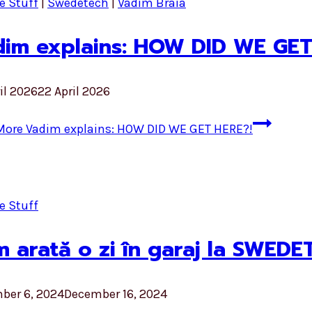
e Stuff
|
Swedetech
|
Vadim Braia
im explains: HOW DID WE GET
il 2026
22 April 2026
More
Vadim explains: HOW DID WE GET HERE?!
e Stuff
 arată o zi în garaj la SWED
ber 6, 2024
December 16, 2024