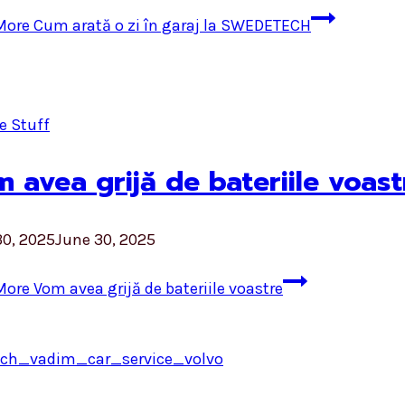
More
Cum arată o zi în garaj la SWEDETECH
e Stuff
 avea grijă de bateriile voast
30, 2025
June 30, 2025
More
Vom avea grijă de bateriile voastre