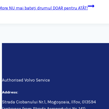
More
NU mai bateți drumul DOAR pentru ATÂT!
Authorised Volvo Service
Address:
Strada Ciobanului Nr.1, Mogoșoaia, Ilfov, 013594
(entrance from Strada Aeroportului Nr. 141)