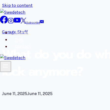
Skip to content
Subscribe
Garage Stuff
Home
Tips
Contact
What do you do wh
lock anymore?
June 11, 2025
June 11, 2025