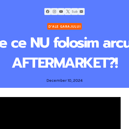
Sub
D'ALE GARAJULUI
e ce NU folosim arcu
AFTERMARKET?!
December 10, 2024