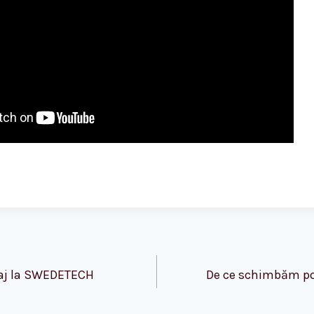
tion
raj la SWEDETECH
De ce schimbăm p