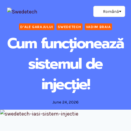
Skip
to
content
D'ALE GARAJULUI
SWEDETECH
VADIM BRAIA
Cum funcționează
sistemul de
injecție!
June 24, 2026